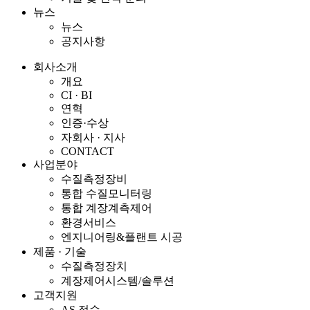
뉴스
뉴스
공지사항
회사소개
개요
CI · BI
연혁
인증·수상
자회사 · 지사
CONTACT
사업분야
수질측정장비
통합 수질모니터링
통합 계장계측제어
환경서비스
엔지니어링&플랜트 시공
제품 · 기술
수질측정장치
계장제어시스템/솔루션
고객지원
AS 접수