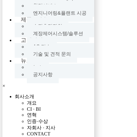
환경서비스
엔지니어링&플랜트 시공
제품 · 기술
수질측정장치
계장제어시스템/솔루션
고객지원
AS 접수
기술 및 견적 문의
뉴스
뉴스
공지사항
×
회사소개
개요
CI · BI
연혁
인증·수상
자회사 · 지사
CONTACT