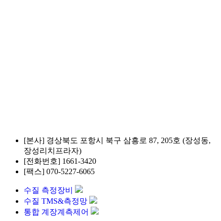
drological(수자원) Service Korea의 이니셜을 사
수환경산업체 지정
부가 환경산업을 지원·육성하기 위해 사업실적과
뛰어난 환경산업체 13곳을 2023년 우수환경산업
 사업에 지원하였습니다. 발표, 현장조사 등 심
며, 결국 3.1대 1의 경쟁률을 뚫고,...
[본사]
경상북도 포항시 북구 삼흥로 87, 205호 (장성동,
장성리치프라자)
[전화번호]
1661-3420
[팩스]
070-5227-6065
수질 측정장비
수질 TMS&측정망
통합 계장계측제어