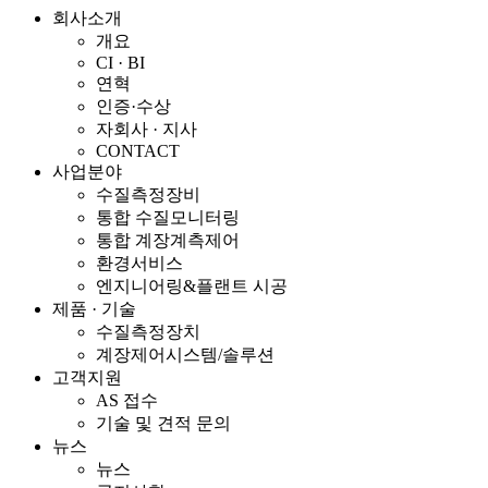
회사소개
개요
CI · BI
연혁
인증·수상
자회사 · 지사
CONTACT
사업분야
수질측정장비
통합 수질모니터링
통합 계장계측제어
환경서비스
엔지니어링&플랜트 시공
제품 · 기술
수질측정장치
계장제어시스템/솔루션
고객지원
AS 접수
기술 및 견적 문의
뉴스
뉴스