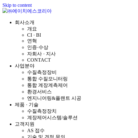
Skip to content
회사소개
개요
CI · BI
연혁
인증·수상
자회사 · 지사
CONTACT
사업분야
수질측정장비
통합 수질모니터링
통합 계장계측제어
환경서비스
엔지니어링&플랜트 시공
제품 · 기술
수질측정장치
계장제어시스템/솔루션
고객지원
AS 접수
기술 및 견적 문의