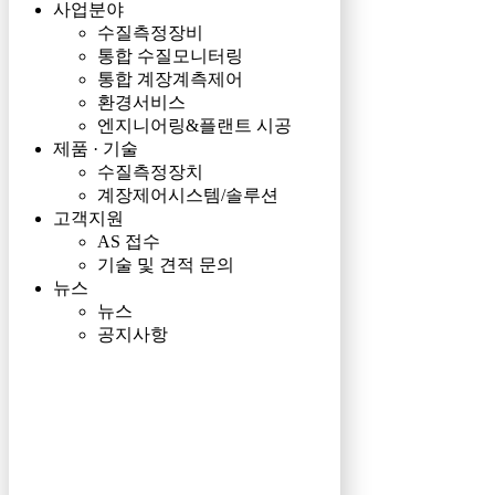
사업분야
수질측정장비
통합 수질모니터링
통합 계장계측제어
환경서비스
엔지니어링&플랜트 시공
제품 · 기술
수질측정장치
계장제어시스템/솔루션
고객지원
AS 접수
기술 및 견적 문의
뉴스
뉴스
공지사항