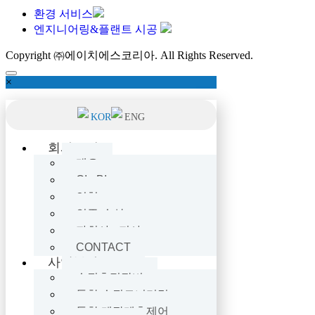
환경 서비스
엔지니어링&플랜트 시공
Copyright ㈜에이치에스코리아. All Rights Reserved.
×
KOR
ENG
회사소개
개요
CI · BI
연혁
인증·수상
자회사 · 지사
CONTACT
사업분야
수질측정장비
통합 수질모니터링
통합 계장계측제어