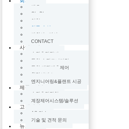
회사소개
개요
CI · BI
연혁
인증·수상
자회사 · 지사
CONTACT
사업분야
수질측정장비
통합 수질모니터링
통합 계장계측제어
환경서비스
엔지니어링&플랜트 시공
제품 · 기술
수질측정장치
계장제어시스템/솔루션
고객지원
AS 접수
기술 및 견적 문의
뉴스