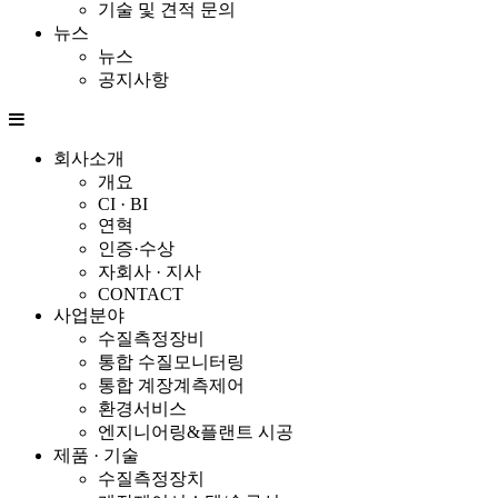
기술 및 견적 문의
뉴스
뉴스
공지사항
회사소개
개요
CI · BI
연혁
인증·수상
자회사 · 지사
CONTACT
사업분야
수질측정장비
통합 수질모니터링
통합 계장계측제어
환경서비스
엔지니어링&플랜트 시공
제품 · 기술
수질측정장치