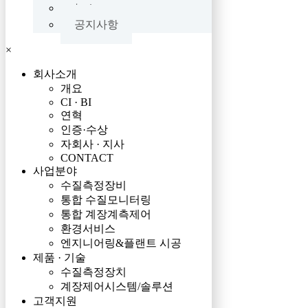
뉴스
공지사항
×
회사소개
개요
CI · BI
연혁
인증·수상
자회사 · 지사
CONTACT
사업분야
수질측정장비
통합 수질모니터링
통합 계장계측제어
환경서비스
엔지니어링&플랜트 시공
제품 · 기술
수질측정장치
계장제어시스템/솔루션
고객지원