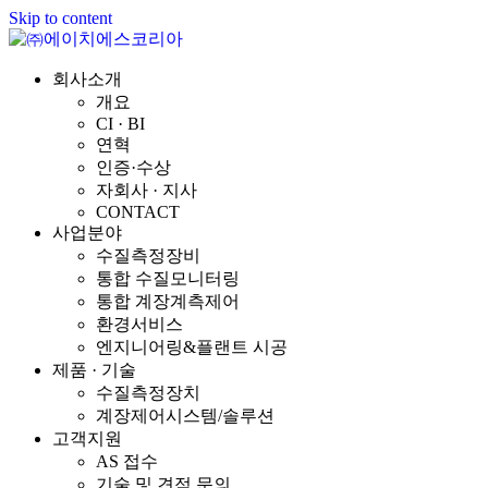
Skip to content
회사소개
개요
CI · BI
연혁
인증·수상
자회사 · 지사
CONTACT
사업분야
수질측정장비
통합 수질모니터링
통합 계장계측제어
환경서비스
엔지니어링&플랜트 시공
제품 · 기술
수질측정장치
계장제어시스템/솔루션
고객지원
AS 접수
기술 및 견적 문의